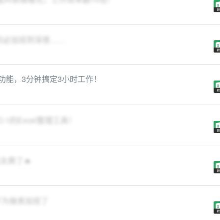
何必加班到深夜……
I功能，3分钟搞定3小时工作！
1的Excel整理工具！
太爽了🔥
不为做表加班了