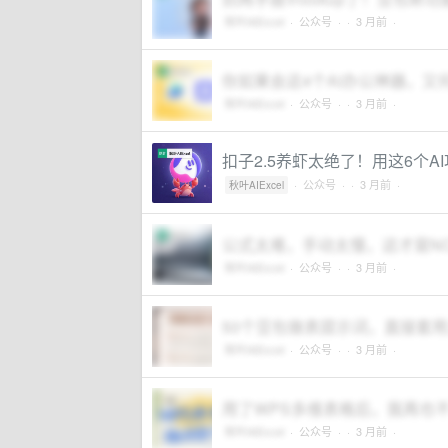
秋叶AIExcel
·
公众号
·
· 3 月前 ·
你如果会这4个AI办公神器，又
秋叶AIExcel
·
公众号
·
· 3 月前 ·
扣子2.5养虾太绝了！用这6个A
·
公众号
·
· 3 月前 ·
秋叶AIExcel
公式太难，手动太慢，这才是NO.
秋叶AIExcel
·
公众号
·
· 3 月前 ·
50个豆包做表提示词，直接套用
秋叶AIExcel
·
公众号
·
· 3 月前 ·
用了WPS多维表格后，我再也
秋叶AIExcel
·
公众号
·
· 3 月前 ·