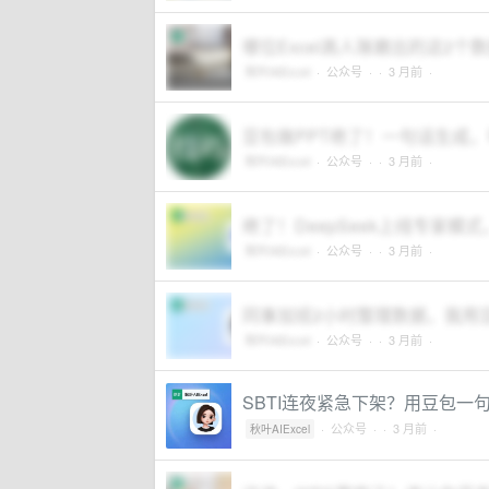
哪位Excel高人琢磨出的这2
秋叶AIExcel
·
公众号
·
· 3 月前 ·
豆包做PPT绝了！一句话生成，
秋叶AIExcel
·
公众号
·
· 3 月前 ·
绝了！DeepSeek上线专家
秋叶AIExcel
·
公众号
·
· 3 月前 ·
同事加班2小时整理数据，我用
秋叶AIExcel
·
公众号
·
· 3 月前 ·
SBTI连夜紧急下架？用豆包一句
·
公众号
·
· 3 月前 ·
秋叶AIExcel