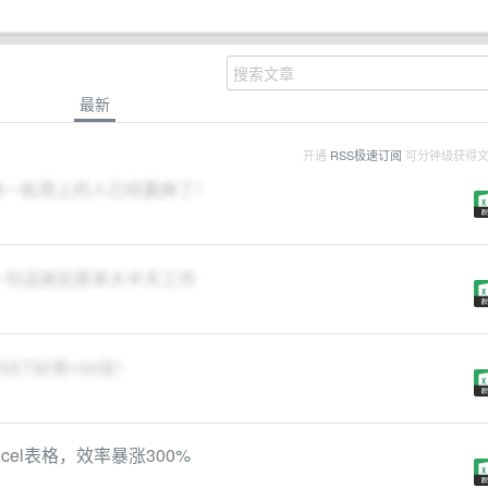
最新
开通
RSS极速订阅
可分钟级获得
第一批用上的人已经赢麻了！
，一句话搞定原来大半天工作
SET好用100倍！
el表格，效率暴涨300%