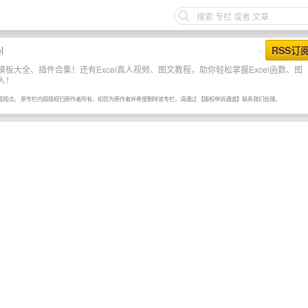
l
RSS订
•
el模板大全、插件合集！还有Excel真人视频、图文教程，助你轻松掌握Excel函数、图
人！
或观点。 原专栏内容版权归原作者所有，如您为原作者并希望删除该专栏，请通过
【版权申诉通道】
联系我们处理。