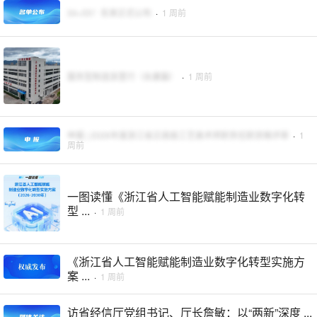
34+55！名单正式公布
·
1 周前
服务型制造浙里行（永康篇）
·
1 周前
申报 | 2026年度浙江省正高级工艺美术师职务任职资格评审
·
1
周前
一图读懂《浙江省人工智能赋能制造业数字化转
型 ...
·
1 周前
《浙江省人工智能赋能制造业数字化转型实施方
案 ...
·
1 周前
访省经信厅党组书记、厅长詹敏：以“两新”深度 ...