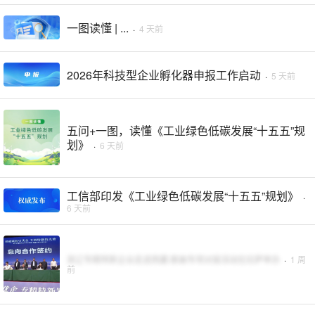
一图读懂 | ...
·
4 天前
2026年科技型企业孵化器申报工作启动
·
5 天前
五问+一图，读懂《工业绿色低碳发展“十五五”规
划》
·
6 天前
工信部印发《工业绿色低碳发展“十五五”规划》
·
6 天前
浙辽专精特新企业走进西藏·那曲专项对接活动在拉萨举办
·
1 周
前