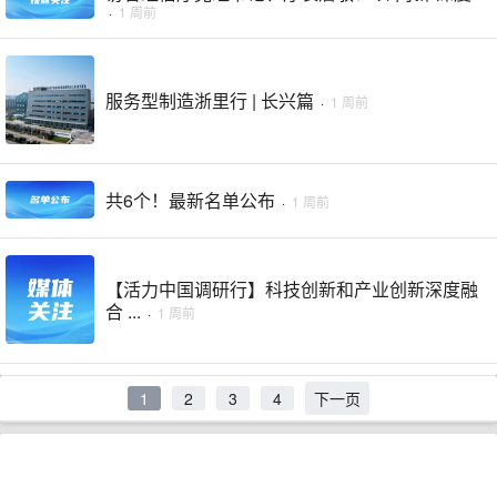
·
1 周前
服务型制造浙里行 | 长兴篇
·
1 周前
共6个！最新名单公布
·
1 周前
【活力中国调研行】科技创新和产业创新深度融
合 ...
·
1 周前
1
2
3
4
下一页