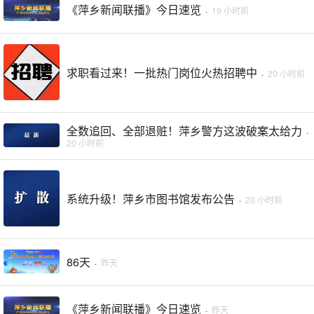
《萍乡新闻联播》今日速览
·
19 小时前
求职看过来！一批热门岗位火热招聘中
·
20 小时前
全数追回、全部退赃！萍乡警方这波破案太给力
·
20 小时前
系统升级！萍乡市图书馆发布公告
·
20 小时前
86天
·
昨天
《萍乡新闻联播》今日速览
·
昨天