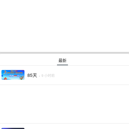
最新
85天
·
9 小时前