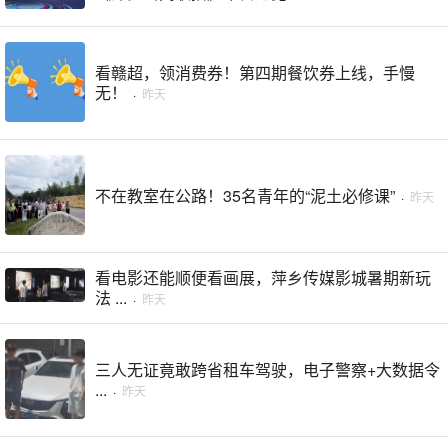
看赣超，领消费券！第四期餐饮券上线，手慢
无！
·
昨天
不在教室在公路！35名青年的“泥土必修课”
·
昨天
看电影还能顺便看画展，萍乡传媒影城暑期新玩
法 ...
·
昨天
三人无证竟敢跨省租车驾驶，电子警察+大数据令
...
·
昨天