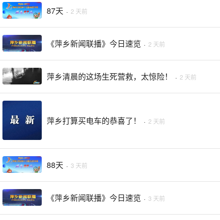
87天
·
2 天前
《萍乡新闻联播》今日速览
·
2 天前
萍乡清晨的这场生死营救，太惊险！
·
2 天前
萍乡打算买电车的恭喜了！
·
2 天前
88天
·
3 天前
《萍乡新闻联播》今日速览
·
3 天前