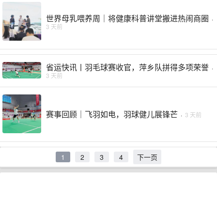
世界母乳喂养周｜将健康科普讲堂搬进热闹商圈
·
3 天前
省运快讯丨羽毛球赛收官，萍乡队拼得多项荣誉
·
3 天前
赛事回顾｜飞羽如电，羽球健儿展锋芒
·
3 天前
1
2
3
4
下一页