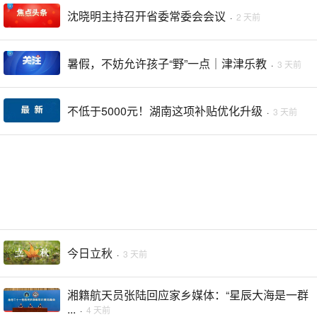
沈晓明主持召开省委常委会会议
·
2 天前
暑假，不妨允许孩子“野”一点｜津津乐教
·
3 天前
不低于5000元！湖南这项补贴优化升级
·
3 天前
今日立秋
·
3 天前
湘籍航天员张陆回应家乡媒体：“星辰大海是一群
...
·
4 天前