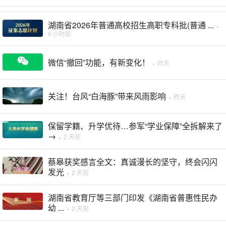
湖南省2026年普通高校招生高职专科批(普通 ...
·
6 小时前
微信“撤回”功能，有新变化！
·
昨天
关注！台风“白海豚”带来风雨影响
·
昨天
保留学籍、升学优待…参军“学业保障”全拆解来了
→
·
2 天前
蔡皋获奖感言全文：真诚漫长的坚守，终会闪闪
发光
·
2 天前
湖南省教育厅等三部门印发《湖南省普惠性民办
幼 ...
·
2 天前