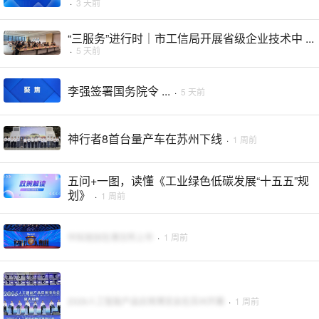
·
3 天前
“三服务”进行时｜市工信局开展省级企业技术中 ...
·
5 天前
李强签署国务院令 ...
·
5 天前
神行者8首台量产车在苏州下线
·
1 周前
五问+一图，读懂《工业绿色低碳发展“十五五”规
划》
·
1 周前
中际旭创在港交所上市
·
1 周前
2026人工智能产品应用博览会在苏州开幕
·
1 周前