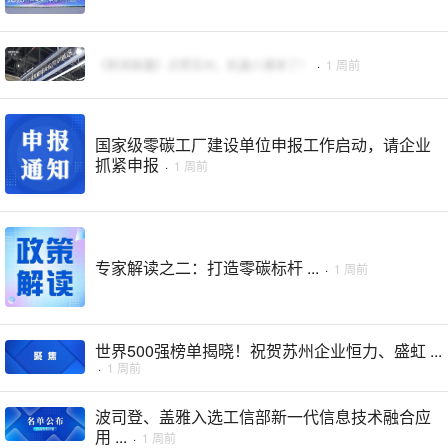
《新闻联播》点赞苏州，机器人爆单了！
·
1 周前
国家级零碳工厂建设单位申报工作启动，请企业
抓紧申报
·
1 周前
专家解读之二：打造零碳标杆 ...
·
1 周前
世界500强榜单揭晓！祝贺苏州企业恒力、盛虹 ...
·
1 周前
波司登、盖雅入选工信部新一代信息技术融合应
用 ...
·
1 周前