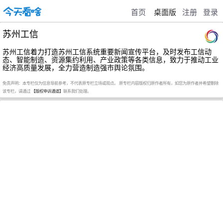
首页
桌面版
注册
登录
苏州工信
苏州工信着力打造苏州工信系统重要新闻宣传平台，及时发布工信动
态、智能制造、资源集约利用、产业政策等各类信息，致力于推动工业
经济高质量发展，全力营造制造强市舆论氛围。
免责声明：本专栏仅为信息导航参考，不代表原专栏立场或观点。 原专栏内容版权归原作者所有，如您为原作者并希望删除
该专栏，请通过
【版权申诉通道】
联系我们处理。