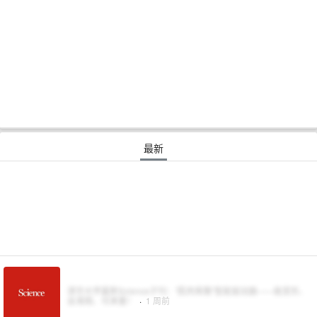
最新
清华大学最新Science子刊：“肌肉骨骼”智能驱动器——能变形、
会滑翔、可承重！
·
1 周前