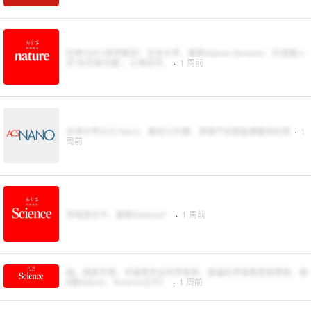
拉伸100%依然稳定！北京大学，最新Nature Sensors：打造植入
式“信号放大器”，心电信号...
·
1 周前
天津大学ACS Nano：氟化COF膜，渗透汽化脱盐通量创纪录
·
1
周前
导电高分子，最新Science！
·
1 周前
她，国家杰青，中国青年女科学家奖、首届科学探索奖获得者，第
8篇Nature、Science正刊！
·
1 周前