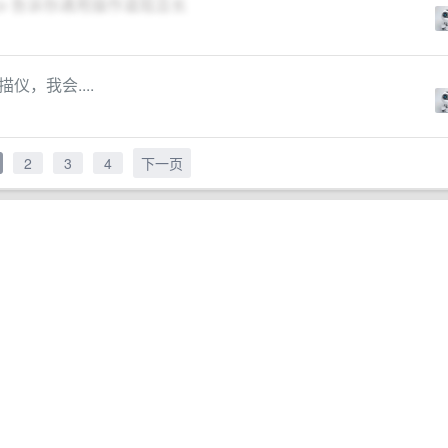
jo 告诉你通用操作道阻且长
，我会....
2
3
4
下一页