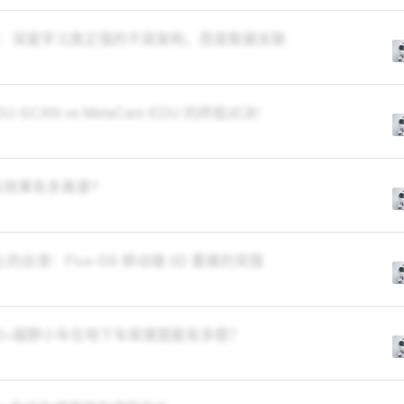
穿了：深度学习真正强的不是架构，而是数据关联
U-SCAN vs MetaCam EDU 的终极对决!
S效果有多离谱?
丝滑：Flux-GS 移动端 3D 重建的突围
0+越野小车在地下车库建图能有多稳？