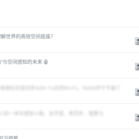
理解世界的高效空间底座？
”与空间感知的未来 🤖
鱼眼标定成功率从68.1%拉到99.3%，Kalibr终于不崩了
机器人的一体化感知小脑，全开放、真同步、强算力
个前沿趋势