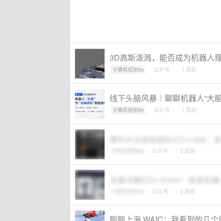
3D高斯泼溅，能否成为机器人
·
公众号
·
· 1 周前 ·
计算机视觉life
线下头脑风暴｜聊聊机器人“大脑
·
公众号
·
· 1 周前 ·
计算机视觉life
港科大沈劭劼团队CO-Calib：多
计算机视觉life
·
公众号
·
· 2 周前 ·
全面详解EDU-D360！具身
计算机视觉life
·
公众号
·
· 2 周前 ·
聊聊上海 WAIC：我看到的几