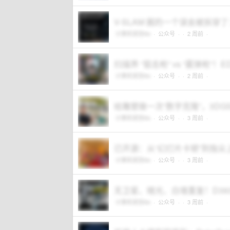
V-SLAM 圈的一个误会被拆
计算机视觉life
·
公众号
·
· 2 周前 ·
扫描界 “狙击枪” vs “霰弹枪”！ED
计算机视觉life
·
公众号
·
· 2 周前 ·
给雕塑做一次“数字克隆”，3DG
计算机视觉life
·
公众号
·
· 3 周前 ·
已开源：从“幻灯片卡顿”到指尖上的
计算机视觉life
·
公众号
·
· 3 周前 ·
无卫星、暗光、白墙重复！D36
计算机视觉life
·
公众号
·
· 3 周前 ·