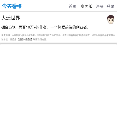
首页
桌面版
注册
登录
大迁世界
掘金LV8，思否10万+的作者。一个热爱前端的创业者。
免责声明：本专栏仅为信息导航参考，不代表原专栏立场或观点。 原专栏内容版权归原作者所有，如您为原作者并希望删除
该专栏，请通过
【版权申诉通道】
联系我们处理。