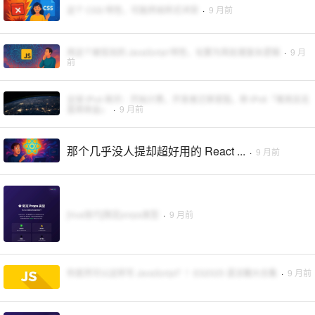
这个 CSS 特性，可能终结样式冲突
·
9 月前
用这个被低估的 JavaScript 特性，化繁为简处理复杂逻辑
·
9 月
前
全球 IPv4 耗尽：开始计费，开发者迁移受阻，称 IPv6「难用且无
直观收益」
·
9 月前
那个几乎没人提却超好用的 React ...
·
9 月前
[Vue技巧]限定props类型
·
9 月前
你居然可以这样写 JavaScript？！ES2025 语法糖大合集
·
9 月前