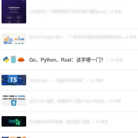
[Vue技巧]一个更简单的方法来传递大量的props
·
9 月前
停止与 Flexbox 战斗：7 个简单技巧做出稳如老狗的布局
·
9 月前
Go、Python、Rust：该学哪一门？
·
10 月前
TypeScript —— 过度炒作的垃圾？
·
10 月前
这次 CSS 更新，彻底改写了我对 CSS 的认知
·
10 月前
作为独行软件开发者，如何真正“变富”
·
10 月前