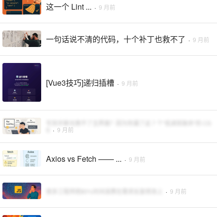
这一个 Lint ...
·
9 月前
一句话说不清的代码，十个补丁也救不了
·
9 月前
[Vue3技巧]递归插槽
·
9 月前
写到手断也救不了丑界面？因为你漏了这 7 个“低调但致命”的 CS
S
·
9 月前
Axios vs Fetch —— ...
·
9 月前
很多工程师把80%时间浪费在需求反复修改上
·
9 月前