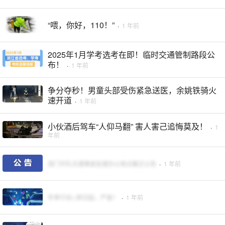
“喂，你好，110！”
·
1 年前
2025年1月学考选考在即！临时交通管制路段公
布！
·
1 年前
争分夺秒！男童头部受伤紧急送医，余姚铁骑火
速开道
·
1 年前
小伙酒后驾车“人仰马翻” 害人害己追悔莫及！
·
1
年前
泗门中队交通事故处理办公地点搬迁公告
·
1 年前
冬季行动 | 即日起，严查！
·
1 年前