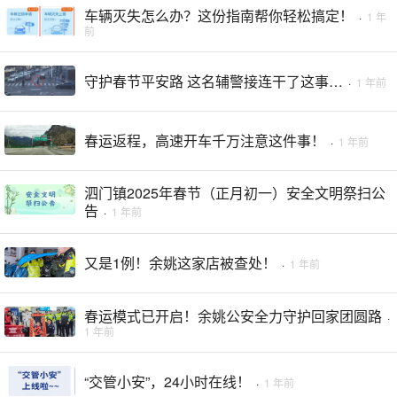
车辆灭失怎么办？这份指南帮你轻松搞定！
·
1 年
前
守护春节平安路 这名辅警接连干了这事…
·
1 年前
春运返程，高速开车千万注意这件事！
·
1 年前
泗门镇2025年春节（正月初一）安全文明祭扫公
告
·
1 年前
又是1例！余姚这家店被查处！
·
1 年前
春运模式已开启！余姚公安全力守护回家团圆路
·
1 年前
“交管小安”，24小时在线！
·
1 年前