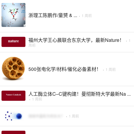
浙理工陈鹏作/童赟 & ...
·
1 周前
福州大学王心晨联合东京大学，最新Nature！
·
1
周前
500张电化学/材料/催化必备素材！
·
1 周前
人工酶立体C–C键构建！曼彻斯特大学最新Na ...
·
1 周前
烧结中晶粒为何长大？
·
1 周前