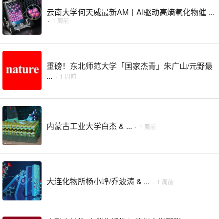
云南大学何天威最新AM丨AI驱动高熵氧化物催 ...
·
1 周前
重磅！东北师范大学「国家杰青」朱广山/元野最
...
·
1 周前
内蒙古工业大学白杰 & ...
·
1 周前
大连化物所杨小峰/乔波涛 & ...
·
1 周前