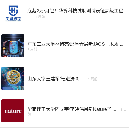
底薪2万/月起！华算科技诚聘测试表征高级工程
...
·
1 周前
广东工业大学林绪亮/邱学青最新JACS丨木质 ...
·
1 周前
山东大学王建军/张进涛 & ...
·
1 周前
华南理工大学陈立宇/李映伟最新Nature子 ...
·
1 周
前