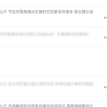
元/公斤 节后供需两端对生猪利空因素有所增多 南北猪价涨
世界猪博会观众预登记全面启动！多重福利等您解锁！
元/公斤 南北地区屠企报价涨跌互现 各地生猪价格表现偏弱
元/公斤 市场触底阶段性新低叠加月底临近 养殖端缩量控价