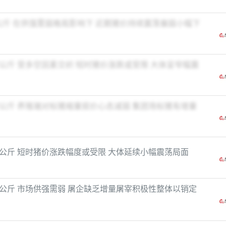
元/公斤 在供强需弱格局影响下 近期猪价持续震荡偏弱小幅下
元/公斤 受多空因素交织 短时猪价涨跌或受限 大体呈窄幅震
元/公斤 养殖端对标猪缩量挺价心态减弱 集团场标猪有增量
元/公斤 短时猪价涨跌幅度或受限 大体延续小幅震荡局面
元/公斤 市场供强需弱 屠企缺乏增量屠宰积极性整体以销定