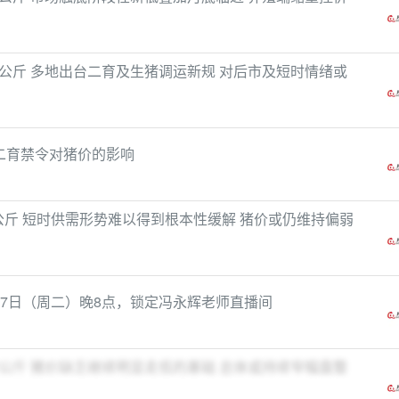
元/公斤 多地出台二育及生猪调运新规 对后市及短时情绪或
二育禁令对猪价的影响
元/公斤 短时供需形势难以得到根本性缓解 猪价或仍维持偏弱
27日（周二）晚8点，锁定冯永辉老师直播间
元/公斤 猪价缺乏继续明显走低的基础 总体或持续窄幅盘整