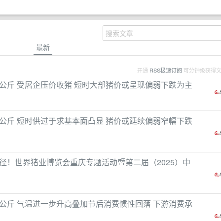
最新
开通
RSS极速订阅
可分钟级获得
元/公斤 受屠企压价收猪 短时大部猪价或呈现偏弱下跌为主
元/公斤 短时供过于求基本面凸显 猪价或延续偏弱窄幅下跌
径！世界猪业博览会重庆专题活动暨第二届（2025）中
元/公斤 气温进一步升高叠加节后消费惯性回落 下游消费承