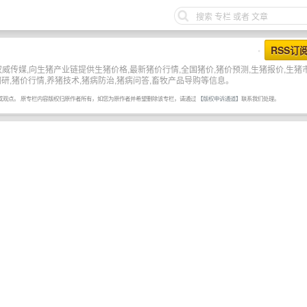
RSS订
•
威传媒,向生猪产业链提供生猪价格,最新猪价行情,全国猪价,猪价预测,生猪报价,生猪
研,猪价行情,养猪技术,猪病防治,猪病问答,畜牧产品导购等信息。
或观点。 原专栏内容版权归原作者所有，如您为原作者并希望删除该专栏，请通过
【版权申诉通道】
联系我们处理。