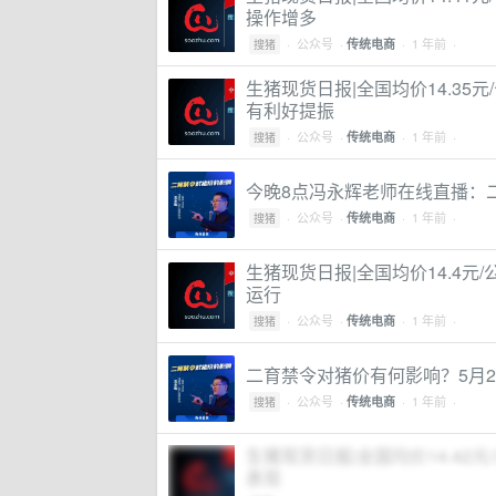
操作增多
·
公众号
·
· 1 年前 ·
传统电商
搜猪
生猪现货日报|全国均价14.35
有利好提振
·
公众号
·
· 1 年前 ·
传统电商
搜猪
今晚8点冯永辉老师在线直播：
·
公众号
·
· 1 年前 ·
传统电商
搜猪
生猪现货日报|全国均价14.4
运行
·
公众号
·
· 1 年前 ·
传统电商
搜猪
二育禁令对猪价有何影响？5月
·
公众号
·
· 1 年前 ·
传统电商
搜猪
生猪现货日报|全国均价14.42
表现