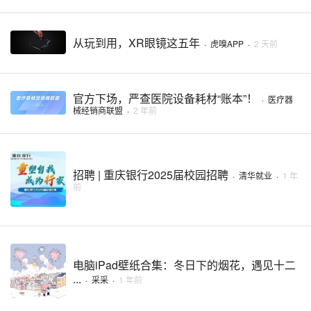
从玩到用，XR眼镜这五年
·
虎嗅APP
·
2 天前
官方下场，严查医院设备耗材“账本”！
·
医疗器
械经销商联盟
·
2 年前
招聘 | 重庆银行2025届校园招聘
·
清华就业
·
1 年
前
电脑iPad壁纸合集：冬日下的烟花，遇见十二
...
·
采采
·
1 年前