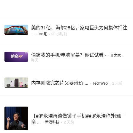
美的31亿、海尔28亿，家电巨头为何集体押注
...
·
36氪
·
20 小时前
偷窥我的手机/电脑屏幕？你试试看~
·
IT之家
·
昨天
内存刚涨完芯片又要涨价 ...
·
TechWeb
·
2 天前
【#罗永浩再谈做锤子手机##罗永浩称外国厂
商 ...
·
新浪科技
·
2 天前