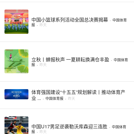
中国小篮球系列活动全国总决赛揭幕
·
中国体育
报
·
昨天
立秋丨蝉报秋声 一夏耕耘换满仓丰盈
·
中国体育
报
·
昨天
体育强国建设“十五五”规划解读丨推动体育产
业 ...
·
中国体育报
·
昨天
中国U17男足逆袭勒沃库森迎三连胜
·
中国体育
报
·
昨天