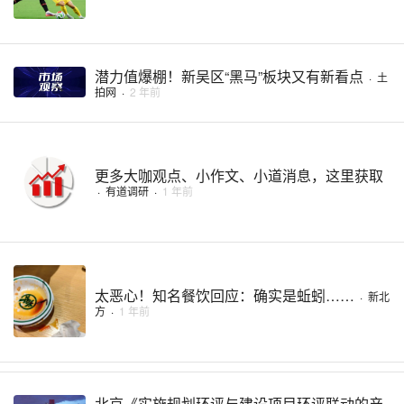
潜力值爆棚！新吴区“黑马”板块又有新看点
·
土
拍网
·
2 年前
更多大咖观点、小作文、小道消息，这里获取
·
有道调研
·
1 年前
太恶心！知名餐饮回应：确实是蚯蚓……
·
新北
方
·
1 年前
北京《实施规划环评与建设项目环评联动的产