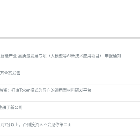
工智能产业 高质量发展专项（大模型等AI新技术应用项目） 申报通知
百万全案发售
资：打造Token模式为导向的通用型材料研发平台
注册了新公司
打到7分以上，否则投资人不会见你第二面