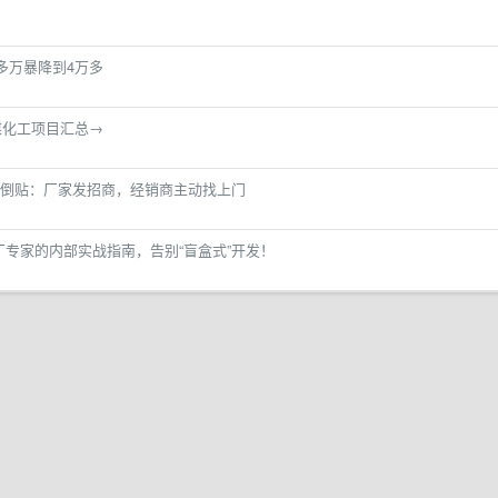
多万暴降到4万多
煤化工项目汇总→
倒贴：厂家发招商，经销商主动找上门
 位大厂专家的内部实战指南，告别“盲盒式”开发！