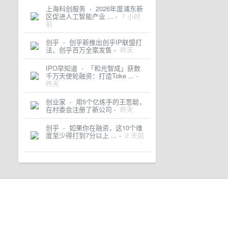
上海科创服务
·
2026年度浦东新
区促进人工智能产业 ...
·
7 小时
前
创乎
·
创乎新推出创乎IP联盟打
法、创乎百万全案发售
·
昨天
IPO早知道
·
「和光智成」获数
千万天使轮融资：打造Toke ...
·
昨天
创业家
·
用5个亿练手的王思聪，
在村委会注册了新公司
·
昨天
创乎
·
如果你在融资，这10个维
度至少得打到7分以上 ...
·
2 天前