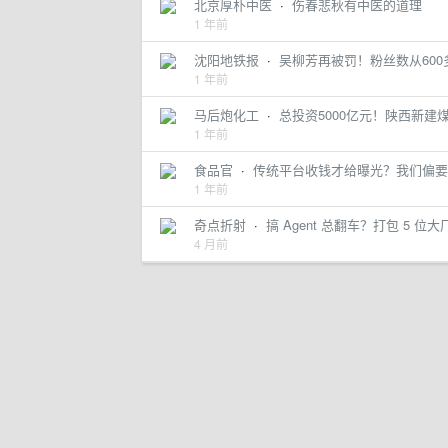
北京厚朴中医
·
伤春悲秋有中医的道理
1 年前
沈阳地铁报
·
吴柳芳再被罚！粉丝数从600
1 年前
马后炮化工
·
总投资5000亿元！陕西新建
1 年前
食品官
·
传统平台收钱才给曝光？我们偏要
1 年前
奇点折射
·
搞 Agent 总翻车？打包 5
4 月前