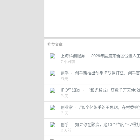
推荐文章
上海科创服务
·
2026年度浦东新区促进人
7 小时前
创乎
·
创乎新推出创乎IP联盟打法、创乎
昨天
IPO早知道
·
「和光智成」获数千万天使轮融
昨天
创业家
·
用5个亿练手的王思聪，在村委会
昨天
创乎
·
如果你在融资，这10个维度至少得
2 天前