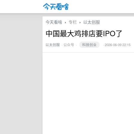
今天看啥
专栏
以太创服
›
›
中国最大鸡排店要IPO了
以太创服
·
公众号
·
科技创业
· 2026-06-09 22:15