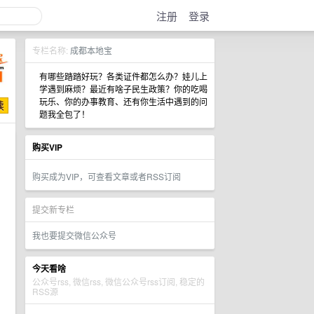
注册
登录
专栏名称:
成都本地宝
有哪些踏踏好玩？各类证件都怎么办？娃儿上
学遇到麻烦？最近有啥子民生政策？你的吃喝
玩乐、你的办事教育、还有你生活中遇到的问
题我全包了！
购买VIP
购买成为VIP，可查看文章或者RSS订阅
提交新专栏
我也要提交微信公众号
今天看啥
公众号rss, 微信rss, 微信公众号rss订阅, 稳定的
RSS源