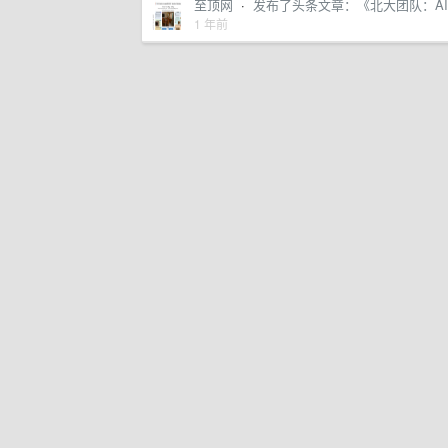
至顶网
·
发布了头条文章：《北大团队：AI突破
1 年前