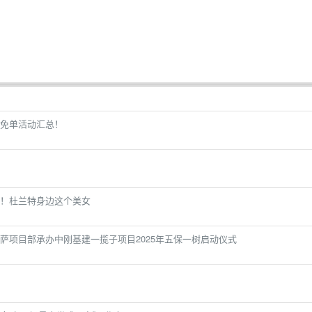
免单活动汇总！
！杜兰特身边这个美女
萨项目部承办中刚基建一揽子项目2025年五保一树启动仪式