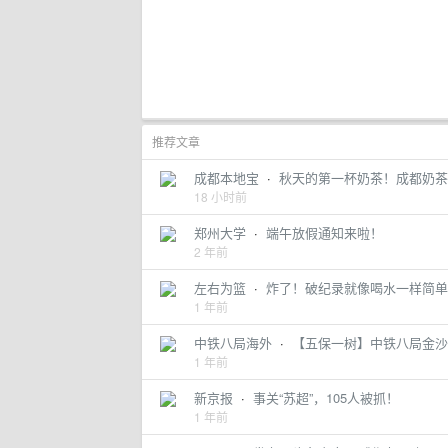
推荐文章
成都本地宝
·
秋天的第一杯奶茶！成都奶茶
18 小时前
郑州大学
·
端午放假通知来啦！
2 年前
左右为篮
·
炸了！破纪录就像喝水一样简单
1 年前
中铁八局海外
·
【五保一树】中铁八局金沙
1 年前
新京报
·
事关“苏超”，105人被抓！
1 年前