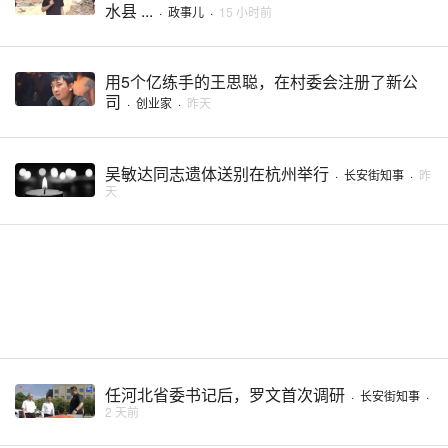
水县 ...
·
政事儿
·
15 小时前
用5个亿练手的王思聪，在村委会注册了新公
司
·
创业家
·
昨天
吴敏达同志遗体送别在杭州举行
·
长安街知事
·
昨
天
任河北省委书记后，罗文首次调研
·
长安街知事
·
2 天前