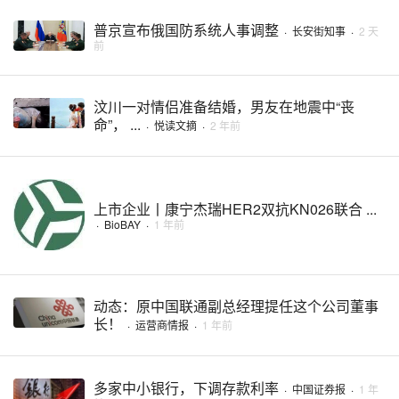
普京宣布俄国防系统人事调整
·
长安街知事
·
2 天
前
汶川一对情侣准备结婚，男友在地震中“丧
命”， ...
·
悦读文摘
·
2 年前
上市企业丨康宁杰瑞HER2双抗KN026联合 ...
·
BioBAY
·
1 年前
动态：原中国联通副总经理提任这个公司董事
长！
·
运营商情报
·
1 年前
多家中小银行，下调存款利率
·
中国证券报
·
1 年