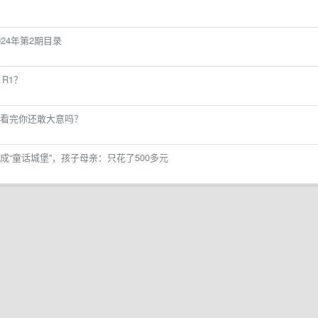
24年第2期目录
 R1？
看完你还敢大意吗？
“童话城堡”，孩子母亲：只花了500多元