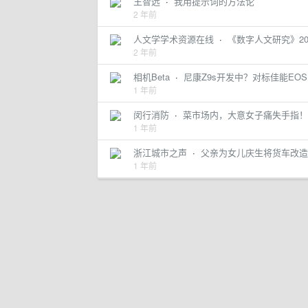
王智远
·
我用提示词的方法论
2 年前
人文学学术资源在线
·
《数字人文研究》20
2 年前
相机Beta
·
尼康Z9s开发中？对标佳能EOS
1 年前
闵行消防
·
菜市场内，大意女子痛失手指！
1 年前
浙江城市之声
·
父亲为女儿庆生将货车改造成
1 年前