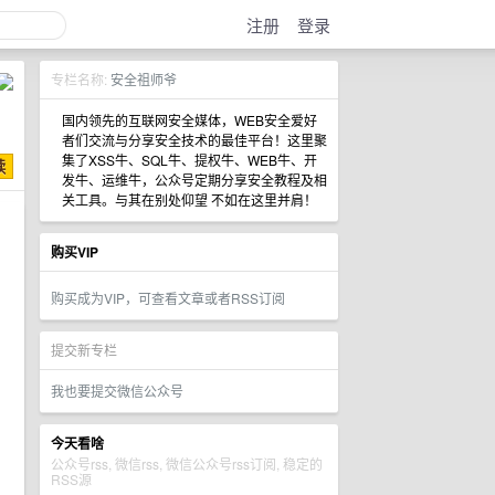
注册
登录
专栏名称:
安全祖师爷
国内领先的互联网安全媒体，WEB安全爱好
者们交流与分享安全技术的最佳平台！这里聚
集了XSS牛、SQL牛、提权牛、WEB牛、开
发牛、运维牛，公众号定期分享安全教程及相
关工具。与其在别处仰望 不如在这里并肩！
购买VIP
购买成为VIP，可查看文章或者RSS订阅
提交新专栏
我也要提交微信公众号
今天看啥
公众号rss, 微信rss, 微信公众号rss订阅, 稳定的
RSS源