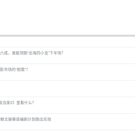
六成，谁能领跑“出海四小龙”下半场？
市场的“刚需”？​
姐当家2》里看什么？
虎鲸文娱春苗编剧计划跑出实效