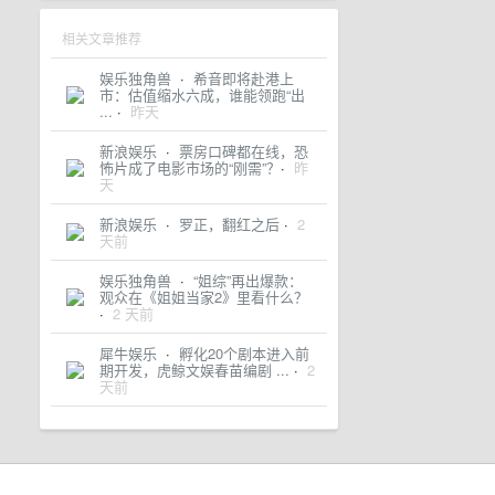
相关文章推荐
娱乐独角兽
·
希音即将赴港上
市：估值缩水六成，谁能领跑“出
...
·
昨天
新浪娱乐
·
票房口碑都在线，恐
怖片成了电影市场的“刚需”？​
·
昨
天
新浪娱乐
·
罗正，翻红之后
·
2
天前
娱乐独角兽
·
“姐综”再出爆款：
观众在《姐姐当家2》里看什么？
·
2 天前
犀牛娱乐
·
孵化20个剧本进入前
期开发，虎鲸文娱春苗编剧 ...
·
2
天前