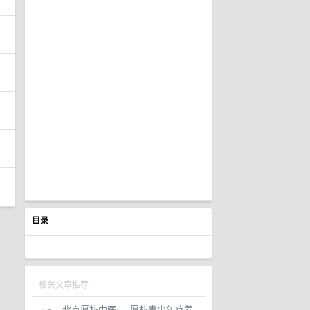
目录
相关文章推荐
北京厚朴中医
·
厚朴青少年疗养