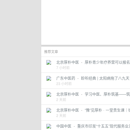
推荐文章
北京厚朴中医
·
厚朴青少年疗养营可以报名
7 小时前
广东中医药
·
聆听经典 | 太阳病拖了八九
23 小时前
北京厚朴中医
·
学习中医、厚朴筑基——筑
2 天前
北京厚朴中医
·
“豫”见厚朴 · 一堂贵生
2 天前
中国中医
·
重庆市印发“十五五”现代服务