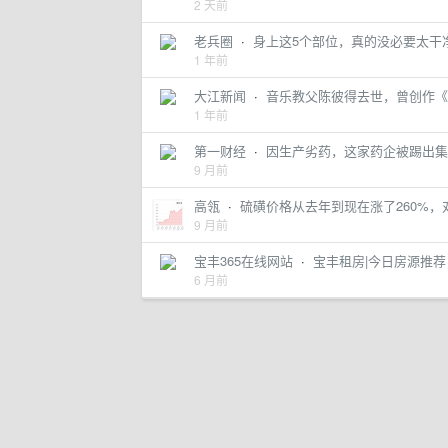
2 天前
老兵圈
·
身上这5个部位，真的没必要太干
1 年前
大江新闻
·
音乐教父陈彼得去世，曾创作《
1 年前
第一财经
·
因生产劣药，这家药企被踢出集
9 月前
高瓴
·
硫磺价格从去年到现在涨了260%，对于
9 月前
宝丰365在线网站
·
宝丰租房|今日房源推
6 月前