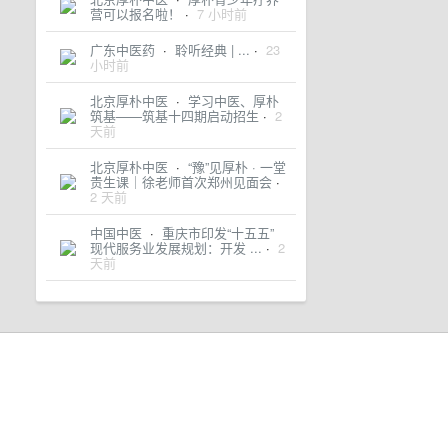
营可以报名啦！
·
7 小时前
广东中医药
·
聆听经典 | ...
·
23
小时前
北京厚朴中医
·
学习中医、厚朴
筑基——筑基十四期启动招生
·
2
天前
北京厚朴中医
·
“豫”见厚朴 · 一堂
贵生课｜徐老师首次郑州见面会
·
2 天前
中国中医
·
重庆市印发“十五五”
现代服务业发展规划：开发 ...
·
2
天前