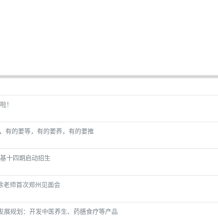
啦！
天，有的要等，有的要养，有的要推
基十四期启动招生
课｜徐老师首次郑州见面会
业发展规划：开发中医养生、药膳食疗等产品