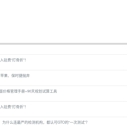
入驻费“打骨折”！
被苹果、保时捷抛弃
26版价格管理手册+90天规划试算工具
入驻费“打骨折”！
：为什么连最严的检测机构，都认可GTO的“一次测试”？