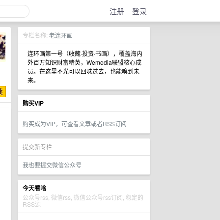
注册
登录
专栏名称:
老连环画
连环画第一号（收藏·投资·书画），覆盖海内
外百万知识财富精英，Wemedia联盟核心成
员。在这里不光可以回味过去，也能嗅到未
来。
购买VIP
购买成为VIP，可查看文章或者RSS订阅
提交新专栏
我也要提交微信公众号
今天看啥
公众号rss, 微信rss, 微信公众号rss订阅, 稳定的
RSS源