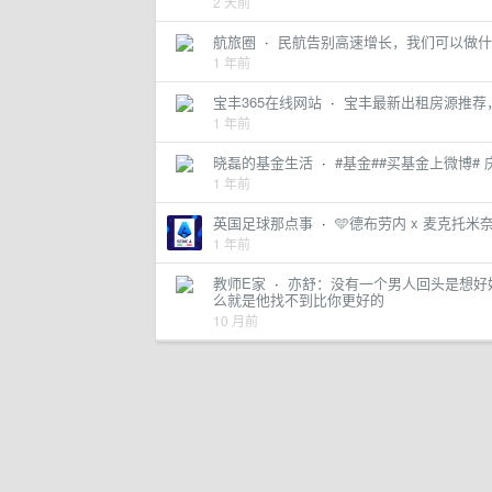
2 天前
航旅圈
·
民航告别高速增长，我们可以做什
1 年前
宝丰365在线网站
·
宝丰最新出租房源推荐
1 年前
晓磊的基金生活
·
#基金##买基金上微博# 庆祝
1 年前
英国足球那点事
·
🩵德布劳内 x 麦克托米奈🤍
1 年前
教师E家
·
亦舒：没有一个男人回头是想好
么就是他找不到比你更好的
10 月前