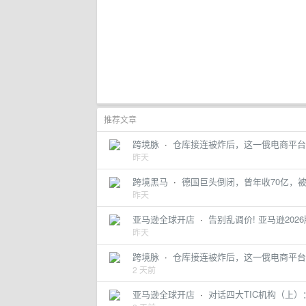
推荐文章
跨境脉
·
仓库接连被炸后，这一俄电商平台
昨天
跨境黑马
·
德国巨头倒闭，曾年收70亿，
昨天
亚马逊全球开店
·
告别乱调价! 亚马逊20
昨天
跨境脉
·
仓库接连被炸后，这一俄电商平台
2 天前
亚马逊全球开店
·
对话四大TIC机构（上）