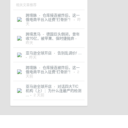
相关文章推荐
跨境脉
·
仓库接连被炸后，这一
俄电商平台入驻费“打骨折”！
·
昨
天
跨境黑马
·
德国巨头倒闭，曾年
收70亿，被苹果、保时捷抛弃
·
昨天
亚马逊全球开店
·
告别乱调价! ...
·
昨天
跨境脉
·
仓库接连被炸后，这一
俄电商平台入驻费“打骨折”！
·
2
天前
亚马逊全球开店
·
对话四大TIC
机构（上）：为什么连最严的检测
...
·
2 天前