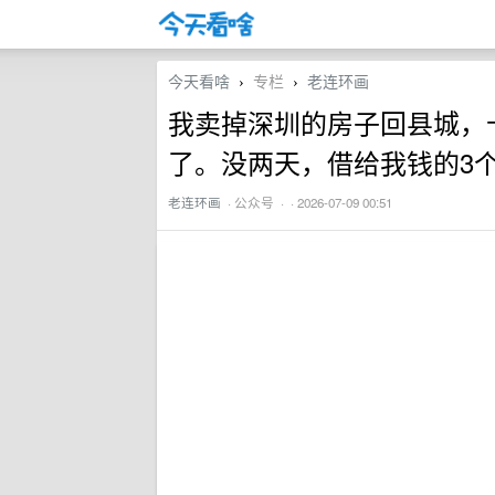
今天看啥
专栏
老连环画
›
›
我卖掉深圳的房子回县城，卡
了。没两天，借给我钱的3个
老连环画
·
公众号
· · 2026-07-09 00:51