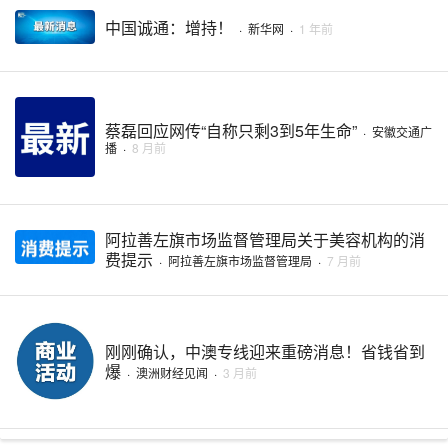
中国诚通：增持！
·
新华网
·
1 年前
蔡磊回应网传“自称只剩3到5年生命”
·
安徽交通广
播
·
8 月前
阿拉善左旗市场监督管理局关于美容机构的消
费提示
·
阿拉善左旗市场监督管理局
·
7 月前
刚刚确认，中澳专线迎来重磅消息！省钱省到
爆
·
澳洲财经见闻
·
3 月前