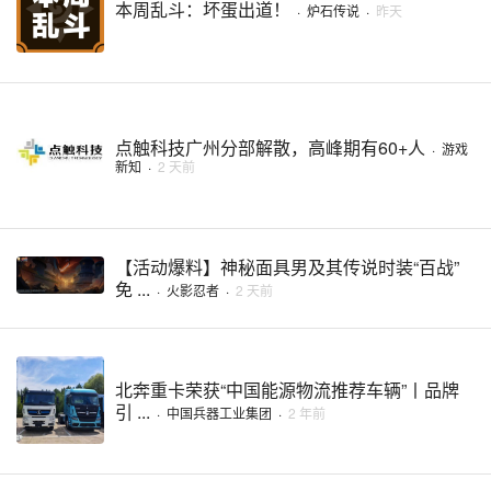
本周乱斗：坏蛋出道！
·
炉石传说
·
昨天
点触科技广州分部解散，高峰期有60+人
·
游戏
新知
·
2 天前
【活动爆料】神秘面具男及其传说时装“百战”
免 ...
·
火影忍者
·
2 天前
北奔重卡荣获“中国能源物流推荐车辆”丨品牌
引 ...
·
中国兵器工业集团
·
2 年前