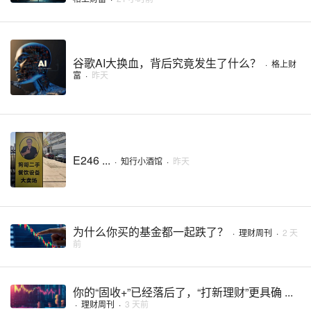
谷歌AI大换血，背后究竟发生了什么？
·
格上财
富
·
昨天
E246 ...
·
知行小酒馆
·
昨天
为什么你买的基金都一起跌了？
·
理财周刊
·
2 天
前
你的“固收+”已经落后了，“打新理财”更具确 ...
·
理财周刊
·
3 天前