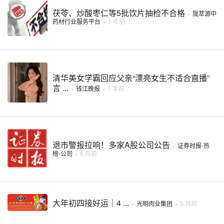
茯苓、炒酸枣仁等5批饮片抽检不合格
·
陇萃源中
药材行业服务平台
·
1 年前
清华美女学霸回应父亲“漂亮女生不适合直播”
言 ...
·
钱江晚报
·
1 年前
退市警报拉响！多家A股公司公告
·
证券时报-热
榜-公司
·
6 月前
大年初四接好运｜4 ...
·
光明肉业集团
·
5 月前