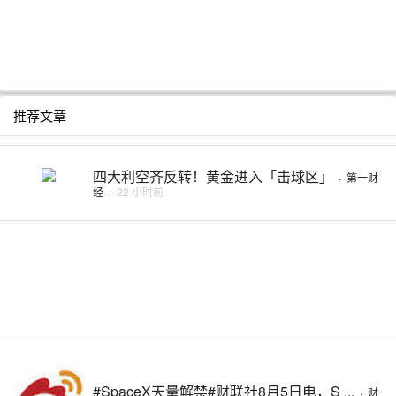
推荐文章
四大利空齐反转！黄金进入「击球区」
·
第一财
经
·
22 小时前
#SpaceX天量解禁#财联社8月5日电，S ...
·
财