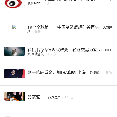
联社APP
·
昨天
19个全球第一！中国制造反超硅谷巨头
·
大数跨
境
·
昨天
转债 | 高估值现状难变，轻仓交易为宜
·
CSC研
究 固收团队
·
2 天前
张一鸣砸重金，加码AI短剧出海
·
跨境派
·
2 天前
品茶道 ...
·
西湖之声
·
1 年前