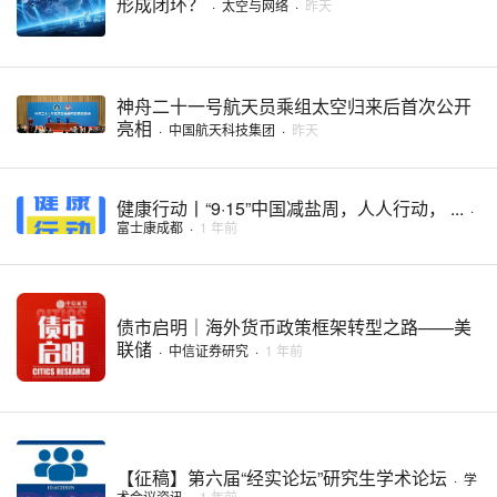
形成闭环？
·
太空与网络
·
昨天
神舟二十一号航天员乘组太空归来后首次公开
亮相
·
中国航天科技集团
·
昨天
健康行动丨“9·15”中国减盐周，人人行动， ...
·
富士康成都
·
1 年前
债市启明｜海外货币政策框架转型之路——美
联储
·
中信证券研究
·
1 年前
【征稿】第六届“经实论坛”研究生学术论坛
·
学
术会议资讯
·
1 年前