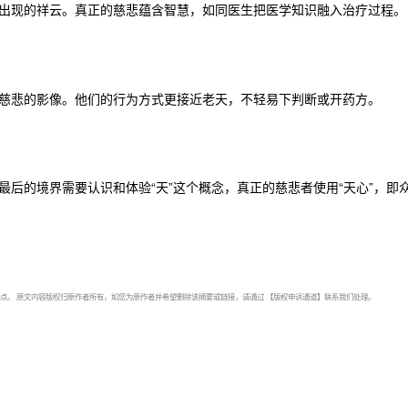
出现的祥云。真正的慈悲蕴含智慧，如同医生把医学知识融入治疗过程。
慈悲的影像。他们的行为方式更接近老天，不轻易下判断或开药方。
后的境界需要认识和体验“天”这个概念，真正的慈悲者使用“天心”，即
点。 原文内容版权归原作者所有，如您为原作者并希望删除该摘要或链接，请通过
【版权申诉通道】
联系我们处理。