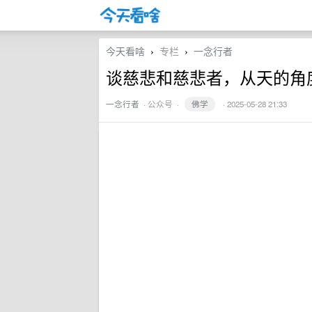
今天看啥
专栏
一念行者
›
›
谈慈悲和慈悲者，从天的角
一念行者
·
公众号
·
佛学
· 2025-05-28 21:33