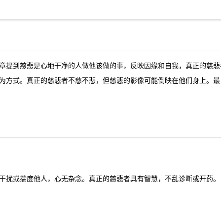
章提到慈悲是心地干净的人做他该做的事，反映因缘和自我，真正的慈悲
为方式。真正的慈悲者不慈不悲，但慈悲的影像可能倒映在他们身上。最
干扰或揣度他人，心无杂念。真正的慈悲者具有智慧，不乱诊断或开药。