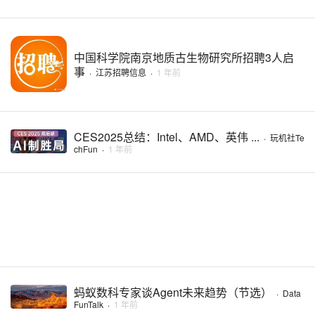
中国科学院南京地质古生物研究所招聘3人启
事
·
江苏招聘信息
·
1 年前
CES2025总结：Intel、AMD、英伟 ...
·
玩机社Te
chFun
·
1 年前
蚂蚁数科专家谈Agent未来趋势（节选）
·
Data
FunTalk
·
1 年前