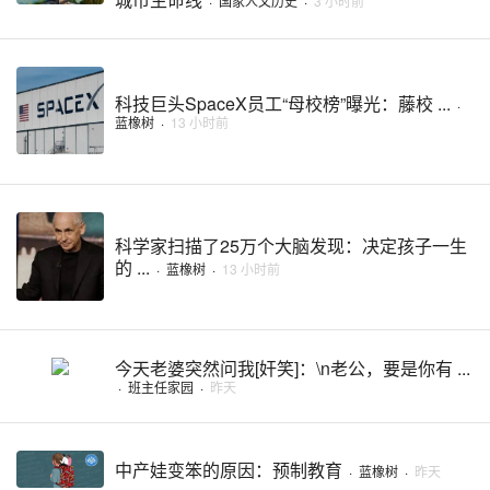
·
国家人文历史
·
3 小时前
科技巨头SpaceX员工“母校榜”曝光：藤校 ...
·
蓝橡树
·
13 小时前
科学家扫描了25万个大脑发现：决定孩子一生
的 ...
·
蓝橡树
·
13 小时前
今天老婆突然问我[奸笑]：\n老公，要是你有 ...
·
班主任家园
·
昨天
中产娃变笨的原因：预制教育
·
蓝橡树
·
昨天