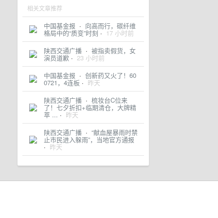
相关文章推荐
中国基金报
·
向高而行，碳纤维
格局中的“质变”时刻
·
17 小时前
陕西交通广播
·
被指卖假货，女
演员道歉
·
23 小时前
中国基金报
·
创新药又火了！60
0721，4连板
·
昨天
陕西交通广播
·
梳妆台C位来
了！七夕折扣+临期清仓，大牌精
萃 ...
·
昨天
陕西交通广播
·
“献血屋暴雨时禁
止市民进入躲雨”，当地官方通报
·
昨天