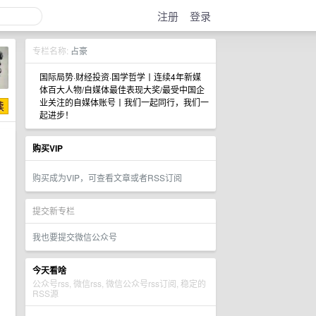
注册
登录
专栏名称:
占豪
国际局势·财经投资·国学哲学丨连续4年新媒
体百大人物/自媒体最佳表现大奖/最受中国企
业关注的自媒体账号丨我们一起同行，我们一
起进步！
购买VIP
购买成为VIP，可查看文章或者RSS订阅
提交新专栏
我也要提交微信公众号
今天看啥
公众号rss, 微信rss, 微信公众号rss订阅, 稳定的
RSS源