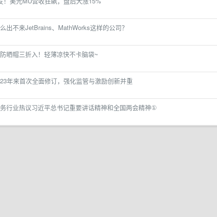
发！美光MU营收狂飙，盘后大涨15%
来JetBrains、MathWorks这样的公司？
防晒帽三折入！轻薄凉快不卡脑袋~
23年来首次全面修订，强化监管与激励创新并重
务行业热议习近平总书记重要讲话精神和全国两会精神①