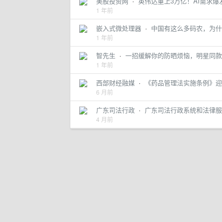
美股投资网
·
英伟达重上3万亿！AI需求爆
1 年前
嵌入式微处理器
·
中国有这么多码农，为什么出不
1 年前
智先生
·
一招缓解你的防晒烦恼，明星同款
1 年前
西部财经融媒
·
《药品管理法实施条例》迎
6 月前
广东司法行政
·
广东司法行政系统和法律服
4 月前