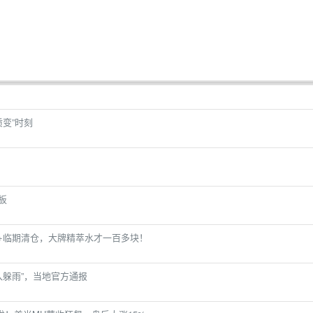
变”时刻
板
+临期清仓，大牌精萃水才一百多块！
入躲雨”，当地官方通报