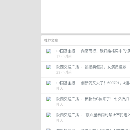
推荐文章
中国基金报
·
向高而行，碳纤维格局中的“质
17 小时前
陕西交通广播
·
被指卖假货，女演员道歉
23 小时前
中国基金报
·
创新药又火了！600721，4连
昨天
陕西交通广播
·
梳妆台C位来了！七夕折扣
昨天
陕西交通广播
·
“献血屋暴雨时禁止市民进
昨天