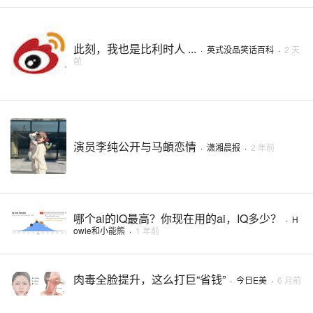
此刻，我也是比利时人 ...
·
英式没品笑话百科
·
2 天
前
演员李纯公开与马頔恋情
·
潇湘晨报
·
2 年前
哪个ai的IQ最高？你现在用的ai，IQ多少？
·
H
owie和小能熊
·
1 年前
肉毒全脸提升，这么打巨“省钱”
·
今日E美
·
6 月前