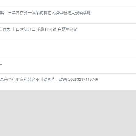
鹏：三年内存算一体架构将在大模型领域大规模落地
-有点意思 上口欧鳊开口 毛翅目可蹲 白嫖啊这是
往
个小朋友科普这不叫动画片，动画-20260217115746