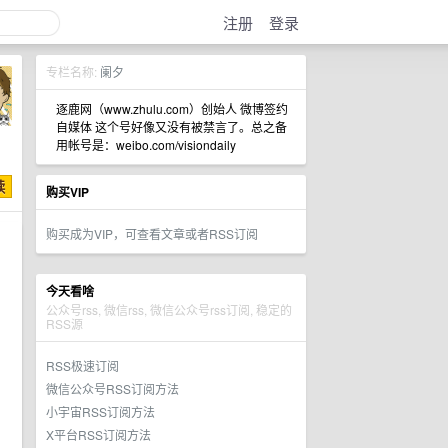
注册
登录
专栏名称:
阑夕
逐鹿网（www.zhulu.com）创始人 微博签约
自媒体 这个号好像又没有被禁言了。总之备
用帐号是：weibo.com/visiondaily
购买VIP
购买成为VIP，可查看文章或者RSS订阅
今天看啥
公众号rss, 微信rss, 微信公众号rss订阅, 稳定的
RSS源
RSS极速订阅
微信公众号RSS订阅方法
小宇宙RSS订阅方法
X平台RSS订阅方法