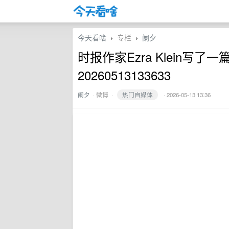
今天看啥
专栏
阑夕
›
›
时报作家Ezra Klein写
20260513133633
阑夕
·
微博
·
热门自媒体
· 2026-05-13 13:36