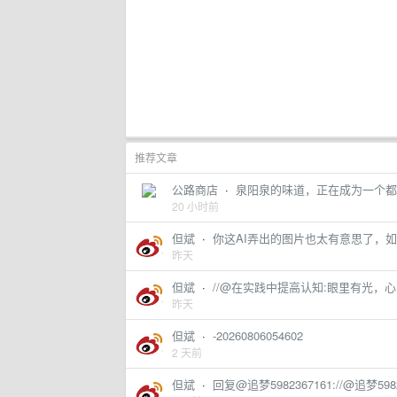
推荐文章
公路商店
·
泉阳泉的味道，正在成为一个都
20 小时前
但斌
·
你这AI弄出的图片也太有意思了，如果我是
昨天
但斌
·
//@在实践中提高认知:眼里有光，心中
昨天
但斌
·
-20260806054602
2 天前
但斌
·
回复@追梦5982367161://@追梦598236