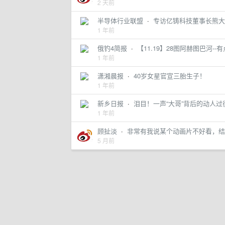
2 天前
半导体行业联盟
·
专访亿铸科技董事长熊大
1 年前
俄钓4简报
·
【11.19】28图阿赫图巴河-
1 年前
潇湘晨报
·
40岁女星官宣三胎生子！
1 年前
新乡日报
·
泪目！一声“大哥”背后的动人过
1 年前
顾扯淡
·
非常有我说某个动画片不好看，结果来
5 月前