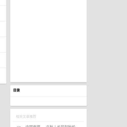
目录
相关文章推荐
中国电建
·
立秋丨长风起秋岭，