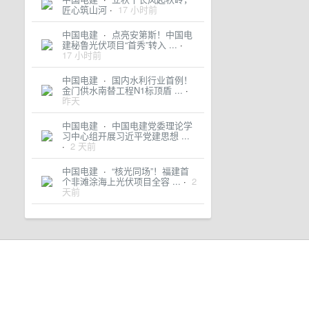
匠心筑山河
·
17 小时前
中国电建
·
点亮安第斯！中国电
建秘鲁光伏项目“首秀”转入 ...
·
17 小时前
中国电建
·
国内水利行业首例！
金门供水南替工程N1标顶盾 ...
·
昨天
中国电建
·
中国电建党委理论学
习中心组开展习近平党建思想 ...
·
2 天前
中国电建
·
“核光同场”！福建首
个非滩涂海上光伏项目全容 ...
·
2
天前