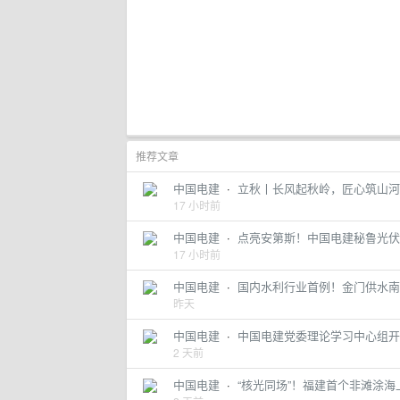
推荐文章
中国电建
·
立秋丨长风起秋岭，匠心筑山河
17 小时前
中国电建
·
点亮安第斯！中国电建秘鲁光伏
17 小时前
中国电建
·
国内水利行业首例！金门供水南
昨天
中国电建
·
中国电建党委理论学习中心组开
2 天前
中国电建
·
“核光同场”！福建首个非滩涂