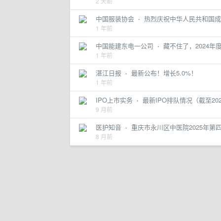
2 天前
中国服装协会
·
热烈庆祝中华人民共和国成
1 年前
中国能建东电一公司
·
藏不住了，2024
1 年前
湛江日报
·
最新公布！增长5.0%！
1 年前
IPO上市实务
·
最新IPO排队情况（截至2025
9 月前
医护知音
·
重庆市永川区中医院2025年第
8 月前