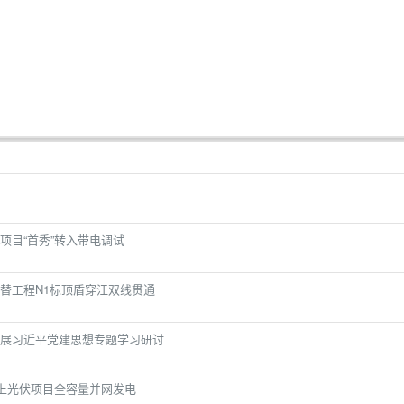
项目“首秀”转入带电调试
替工程N1标顶盾穿江双线贯通
展习近平党建思想专题学习研讨
海上光伏项目全容量并网发电