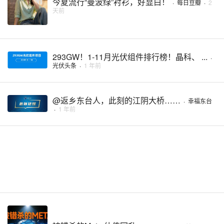
今夏流行“曼波绿”衬衫，好显白！
·
每日豆瓣
·
2
天前
293GW！1-11月光伏组件排行榜！晶科、 ...
·
光伏头条
·
1 年前
@返乡东台人，此刻的江阴大桥……
·
幸福东台
·
1 年前