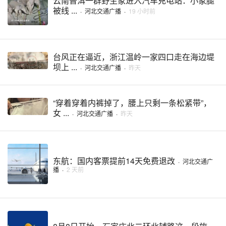
云南普洱一群野生象进入汽车充电站：小象腿
被线 ...
·
河北交通广播
·
19 小时前
台风正在逼近，浙江温岭一家四口走在海边堤
坝上 ...
·
河北交通广播
·
昨天
“穿着穿着内裤掉了，腰上只剩一条松紧带”，
女 ...
·
河北交通广播
·
昨天
东航：国内客票提前14天免费退改
·
河北交通广
播
·
2 天前