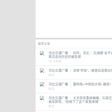
推荐文章
河北交通广播
·
你早，河北｜“白海豚”会
再次走向历史的被告席
16 小时前
河北交通广播
·
深夜“炸街”，被查后连靠
昨天
河北交通广播
·
雷阵雨+中雨到大雨+暴雨
昨天
河北交通广播
·
丈夫突发重病偏瘫，石家庄
装车卸货，“你倒下了这个家我来撑”
昨天