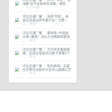
海豚”会不会影响京津冀；哪些 ...
·
16 小时前
河北交通广播
·
深夜“炸街”，被
查后连靠边停车都不会！交警一
...
·
昨天
河北交通广播
·
雷阵雨+中雨到
大雨+暴雨！河北大范围降雨要来
...
·
昨天
河北交通广播
·
丈夫突发重病偏
瘫，石家庄家庭主妇妻子李霞2个
...
·
昨天
河北交通广播
·
告别拥堵！石家
庄交警优化胜利大街中山路路口交
...
·
昨天