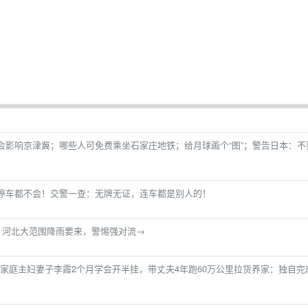
不会影响京津冀；哪些人可免费乘坐石家庄地铁；给月球画个“图”；警告日本：不
边停车都不会！交警一查：无牌无证，连车都是别人的！
！河北大范围降雨要来，警惕强对流→
家庭主妇妻子李霞2个月学会开半挂，带丈夫4年跑60万公里拉货养家：独自完