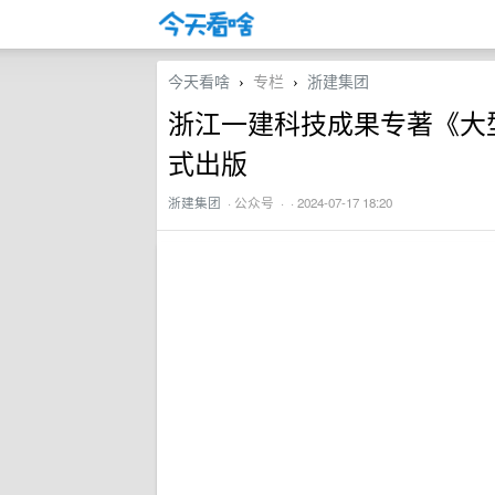
今天看啥
专栏
浙建集团
›
›
浙江一建科技成果专著《大
式出版
浙建集团
·
公众号
· · 2024-07-17 18:20