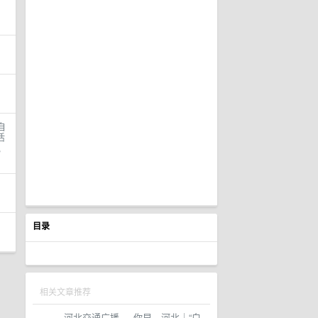
自
活
说
目录
相关文章推荐
河北交通广播
·
你早，河北｜“白