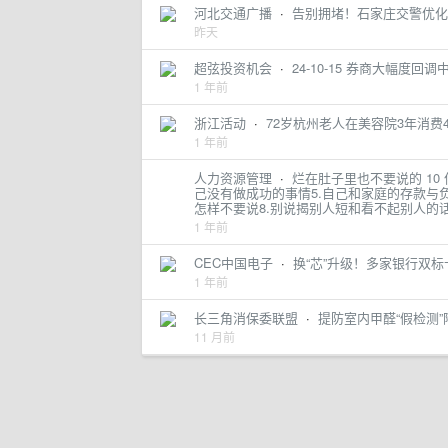
河北交通广播
·
告别拥堵！石家庄交警优化
昨天
超弦投资机会
·
24-10-15 券商大幅度回
1 年前
浙江活动
·
72岁杭州老人在美容院3年消费
1 年前
人力资源管理
·
烂在肚子里也不要说的 10
己没有做成功的事情5.自己和家庭的存款与
怎样不要说8.别说揭别人短和看不起别人的
1 年前
CEC中国电子
·
换“芯”升级！多家银行双
1 年前
长三角消保委联盟
·
提防室内甲醛“假检测
11 月前