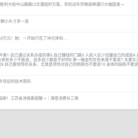
胜利大街中山路路口交通组织方案，非机动车早晚高峰通行大幅提速→
调中期小头寸多一波
42万元！她：一开始只花了38元体验…
 件事1.自己通过关系办成的事2.自己赚钱的门路3.人前人后少炫耀自己的成就4.
负债有多少不能说，说多说少都是不好的6.第一桶金的灰色来源不要说7.夫妻生
话9.自己跟领导的关系，尤其是领导对自己的照顾也不要说10.身体的缺陷不要
标卡背后的技术密码
”陷阱！江苏省消保委提醒→｜满意消费长三角