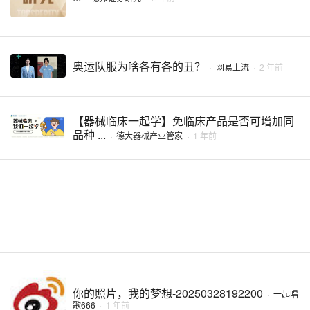
奥运队服为啥各有各的丑？
·
网易上流
·
2 年前
【器械临床一起学】免临床产品是否可增加同
品种 ...
·
德大器械产业管家
·
1 年前
你的照片，我的梦想-20250328192200
·
一起唱
歌666
·
1 年前