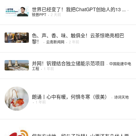
世界已经变了！我把ChatGPT创始人的13 ...
·
锐普PPT
·
2 天前
色、声、香、味、触俱全！云茶惊艳亮相巴
黎！
·
云南新闻网
·
2 年前
并网！钒锂结合独立储能示范项目
·
中国能建中电
工程
·
1 年前
朗诵丨心中有暖，何惧冬寒（很美）
·
诗词天地
·
1 年前