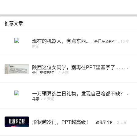
推荐文章
现在的机器人，有点东西...
·
旁门左道PPT
·
16 小
时前
陕西这位女同学，别再往PPT里塞字了……
·
旁门左道PPT
·
2 天前
一万预算选生日礼物，发现自己啥都不缺？
·
乌素
·
2 天前
形状越冷门，PPT越高级！
·
跟我学个P
·
2 天前