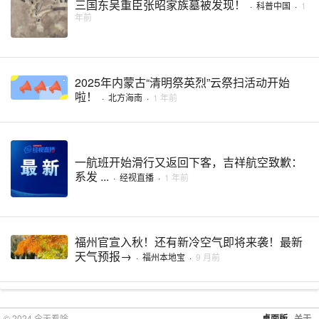
三国东吴重臣张昭家族墓被发现！
·
科普中国
·
1
年前
2025年内蒙古“清明祭英烈”云祭扫活动开始
啦！
·
北方海南
·
1 年前
一航班开始滑行又返回下客，吉祥航空致歉：
系发 ...
·
经视直播
·
1 年前
福州官宣入秋！还有新冷空气即将来袭！最新
天气预报→
·
福州本地宝
·
9 月前
© 2024 今天看啥
桌面版
关于