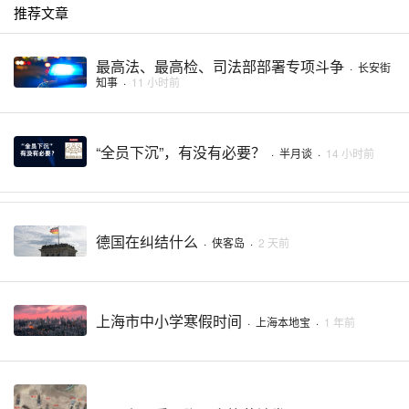
推荐文章
最高法、最高检、司法部部署专项斗争
·
长安街
知事
·
11 小时前
“全员下沉”，有没有必要？
·
半月谈
·
14 小时前
德国在纠结什么
·
侠客岛
·
2 天前
上海市中小学寒假时间
·
上海本地宝
·
1 年前