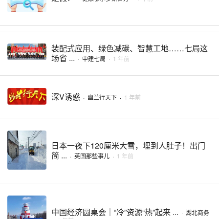
装配式应用、绿色减碳、智慧工地……七局这
场省 ...
·
中建七局
·
1 年前
深V诱惑
·
幽兰行天下
·
1 年前
日本一夜下120厘米大雪，埋到人肚子！出门
简 ...
·
英国那些事儿
·
1 年前
中国经济圆桌会｜“冷”资源“热”起来 ...
·
湖北商务