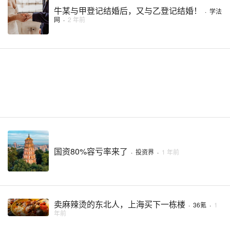
牛某与甲登记结婚后，又与乙登记结婚！
·
学法
网
·
2 年前
国资80%容亏率来了
·
投资界
·
1 年前
卖麻辣烫的东北人，上海买下一栋楼
·
36氪
·
1
年前