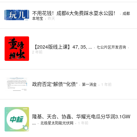
不用花钱！成都6大免费踩水耍水公园！
·
成都
本地宝
·
昨天
【2024版线上课】47, 35, ...
·
七公片区开发咨询
·
2 年前
政府否定“解债”“化债”
·
第一消金
·
1 年前
隆基、天合、协鑫、华耀光电瓜分华润3.1GW
...
·
北极星太阳能光伏网
·
1 年前