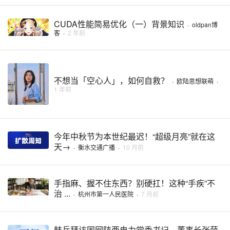
CUDA性能简易优化（一）背景知识
·
oldpan博
客
·
2 年前
不想当「空心人」，如何自救？
·
欧陆思想联萌
·
1 年前
今年中秋节为本世纪最迟！“超级月亮”就在这
天→
·
衡水交通广播
·
10 月前
手指麻、握不住东西？别硬扛！这种“手疾”不
治 ...
·
杭州市第一人民医院
·
7 月前
韩兵拜访国网陕西电力党委书记、董事长张薛