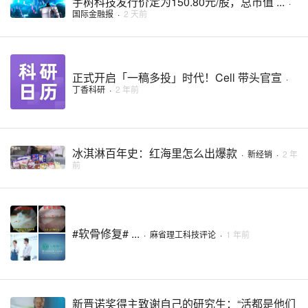
宇树科技发行价定为150.80元/股，总市值 ...
·
国际金融报
·
2 天前
正式开启「一稿多投」时代！Cell 带头官宣
·
丁香科研
·
2 年前
冰淇淋百年史：红海里怎么出爆款
·
新经销
·
2 年
前
#软骨修复# ...
·
麻省理工科技评论
·
1 年前
新晋诺奖得主致谢自己的研究生：“活都是他们