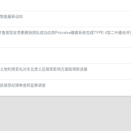
”
智能最新动向
医院安贵鹏教授团队成功应用Prizvalve瓣膜系统完成TYPE 0型二叶瓣合并
土地利用变化对东北黑土区碳库影响方面取得新进展
民接受纪律审查和监察调查