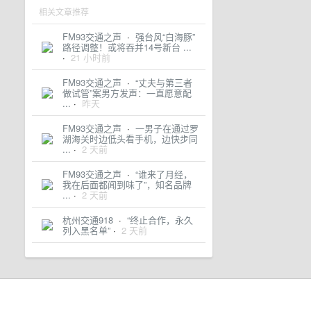
相关文章推荐
FM93交通之声
·
强台风“白海豚”
路径调整！或将吞并14号新台 ...
·
21 小时前
FM93交通之声
·
“丈夫与第三者
做试管”案男方发声：一直愿意配
...
·
昨天
FM93交通之声
·
一男子在通过罗
湖海关时边低头看手机，边快步同
...
·
2 天前
FM93交通之声
·
“谁来了月经，
我在后面都闻到味了”，知名品牌
...
·
2 天前
杭州交通918
·
“终止合作，永久
列入黑名单”
·
2 天前