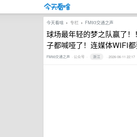
今天看啥
专栏
FM93交通之声
›
›
球场最年轻的梦之队赢了！
子都喊哑了！连媒体WIFI都要排队
FM93交通之声
·
公众号
·
浙江
· 2026-06-11 22:17