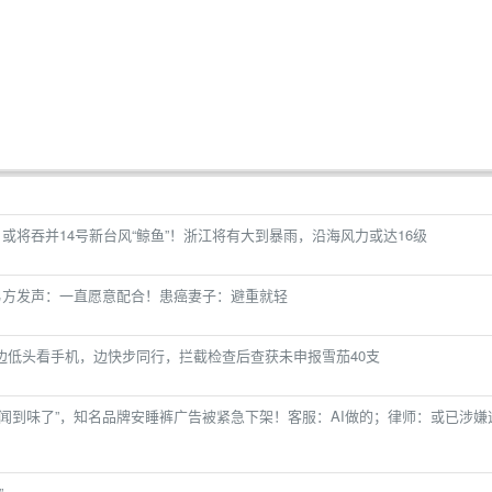
！或将吞并14号新台风“鲸鱼”！浙江将有大到暴雨，沿海风力或达16级
案男方发声：一直愿意配合！患癌妻子：避重就轻
边低头看手机，边快步同行，拦截检查后查获未申报雪茄40支
闻到味了”，知名品牌安睡裤广告被紧急下架！客服：AI做的；律师：或已涉嫌