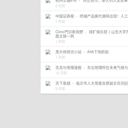
杭州交通918
·
“终止合作，永久列入黑名单
2 天前
中国证券报
·
终端产品换代潮将出现！人工
1 年前
Clinic門诊新视野
·
球扩俱乐部丨山东大学齐鲁
度主狭一例
1 年前
黑大帅资讯小站
·
A56下场抓拍
1 年前
生态与地理速报
·
东北地理所在未来气候与
10 月前
天下泉城
·
临沂市人大常委会原副主任刘纪
5 月前