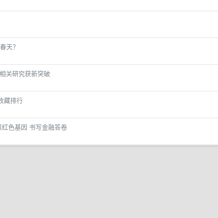
春天？
属氢相关研究获新突破
收藏排行
葆红色基因 书写金融答卷