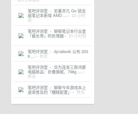
笔吧评测室
·
宏碁非凡 Go 锐龙
版笔记本新增 AMD ...
·
23 小时
前
笔吧评测室
·
聊聊笔记本行业里
「最长寿」的处理器
·
23 小时前
笔吧评测室
·
dynabook 公布 202
6 ...
·
昨天
笔吧评测室
·
华为连发三款鸿蒙
电脑新品：折叠旗舰、798g ...
·
昨天
笔吧评测室
·
聊聊今年游戏本上
逐渐普及的「糟糕配置」
·
昨天