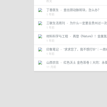
昨天
丁香医生
·
查出颈动脉斑块，怎么办？
1 年前
三联生活周刊
·
为什么一定要去贵州过一次
1 年前
材料科学与工程
·
再登《Nature》！金
1 年前
印象笔记
·
“求求您了，我不想打针”｜一周
1 年前
山西农信
·
红色沃土 金色答卷丨大同：永
11 月前