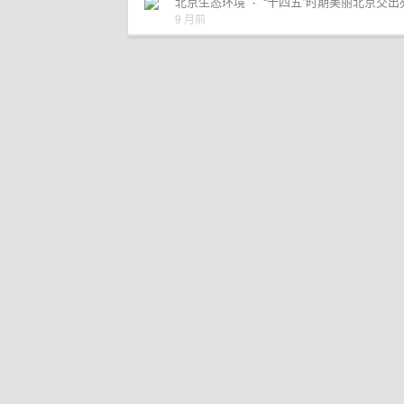
北京生态环境
·
“十四五”时期美丽北京交
9 月前