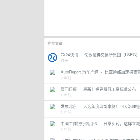
推荐文章
7X24快讯
·
伦敦证券交易所集团（LSEG）数
昨天
AutoReport 汽车产经
·
比亚迪都加速搞智驾
2 年前
厦门日报
·
最新！福建最低工资标准公布
1 年前
发展北京
·
入选年度典型案例！回天治理经
1 年前
中国工商银行信用卡
·
日常买药，这样立减
1 年前