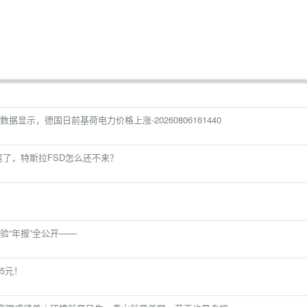
据显示，德国日前基荷电力价格上涨-20260806161440
了，特斯拉FSD怎么还不来？
验“年报”全公开——
5元！