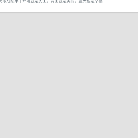
出亮眼成绩单｜环境就是民生，青山就是美丽，蓝天也是幸福