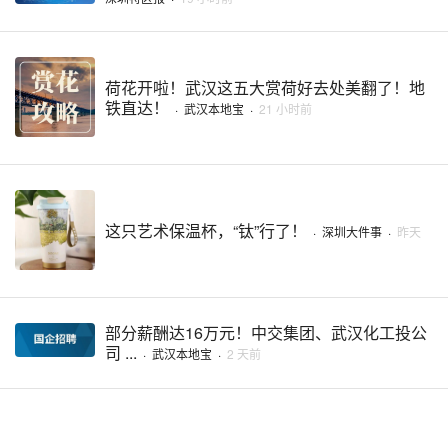
荷花开啦！武汉这五大赏荷好去处美翻了！地
铁直达！
·
武汉本地宝
·
21 小时前
这只艺术保温杯，“钛”行了！
·
深圳大件事
·
昨天
部分薪酬达16万元！中交集团、武汉化工投公
司 ...
·
武汉本地宝
·
2 天前