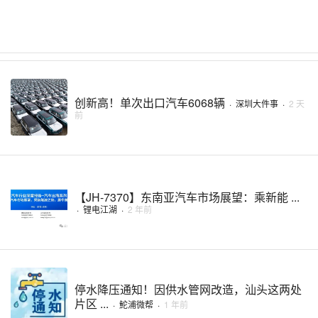
创新高！单次出口汽车6068辆
·
深圳大件事
·
2 天
前
【JH-7370】东南亚汽车市场展望：乘新能 ...
·
锂电江湖
·
2 年前
停水降压通知！因供水管网改造，汕头这两处
片区 ...
·
鮀浦微帮
·
1 年前