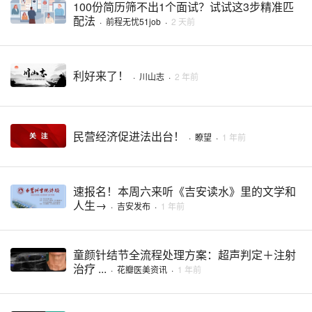
100份简历筛不出1个面试？试试这3步精准匹
配法
·
前程无忧51job
·
2 天前
利好来了！
·
川山志
·
2 年前
民营经济促进法出台！
·
瞭望
·
1 年前
速报名！本周六来听《吉安读水》里的文学和
人生→
·
吉安发布
·
1 年前
童颜针结节全流程处理方案：超声判定＋注射
治疗 ...
·
花瓣医美资讯
·
1 年前