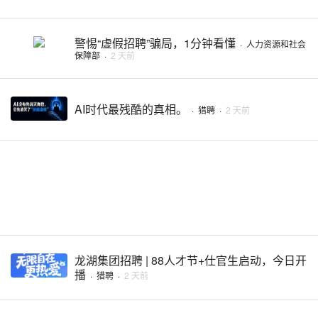
警惕“虚假招聘”骗局，1分钟看懂
·
人力资源和社会
保障部
·
2 天前
AI时代最残酷的真相。
·
猎聘
·
2 天前
龙湖集团招聘 | 88人才节+仕官生启动，今日开
播
·
猎聘
·
2 天前