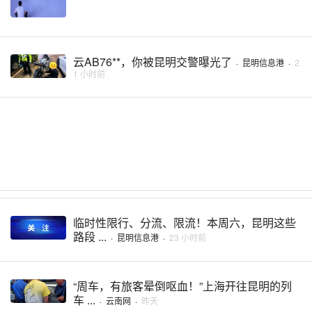
云AB76**，你被昆明交警曝光了
·
昆明信息港
·
2
1 小时前
临时性限行、分流、限流！本周六，昆明这些
路段 ...
·
昆明信息港
·
23 小时前
“周车，有旅客晕倒呕血！”上海开往昆明的列
车 ...
·
云南网
·
昨天