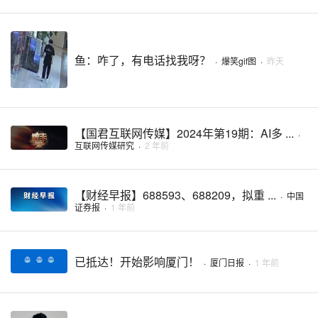
鱼：咋了，有电话找我呀？
·
爆笑gif图
·
昨天
【国君互联网传媒】2024年第19期：AI多 ...
·
互联网传媒研究
·
2 年前
【财经早报】688593、688209，拟重 ...
·
中国
证券报
·
1 年前
已抵达！开始影响厦门！
·
厦门日报
·
1 年前