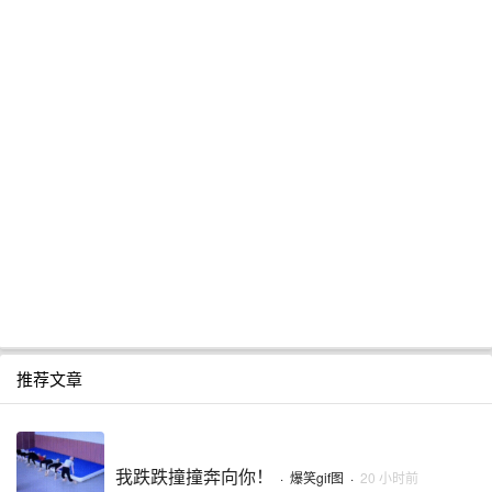
推荐文章
我跌跌撞撞奔向你！
·
爆笑gif图
·
20 小时前