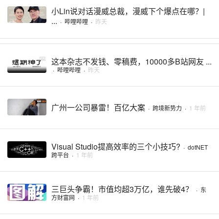
小Lin说对话漫威总裁，漫威下个爆点在哪？|
...
·
哔哩哔哩
·
昨天
这本杂志不发钱、零稿费，10000多B站网友 ...
·
哔哩哔哩
·
昨天
广州一公司暴雷！百亿大案
·
跨境新势力
·
1 年前
Visual Studio提高效率的三个小技巧?
·
dotNET
跨平台
·
1 年前
三巨头争霸！市值均超3万亿，谁先破4？
·
东
方财富网
·
1 年前