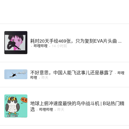
耗时20天手绘469张，只为复刻EVA片头曲 ...
·
哔哩哔哩
·
14 小时前
不好意思，中国人能飞这事儿还是暴露了
·
哔哩
哔哩
·
昨天
地球上俯冲速度最快的鸟中战斗机 | B站热门精
选
·
哔哩哔哩
·
昨天