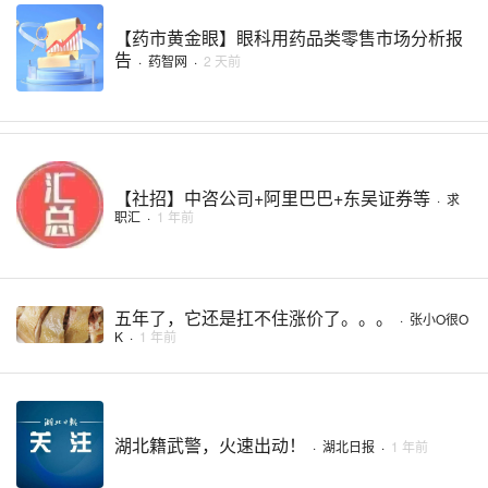
【药市黄金眼】眼科用药品类零售市场分析报
告
·
药智网
·
2 天前
【社招】中咨公司+阿里巴巴+东吴证券等
·
求
职汇
·
1 年前
五年了，它还是扛不住涨价了。。。
·
张小O很O
K
·
1 年前
湖北籍武警，火速出动！
·
湖北日报
·
1 年前