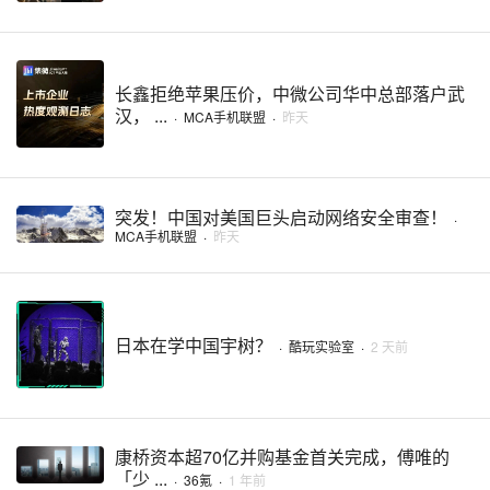
长鑫拒绝苹果压价，中微公司华中总部落户武
汉， ...
·
MCA手机联盟
·
昨天
突发！中国对美国巨头启动网络安全审查！
·
MCA手机联盟
·
昨天
日本在学中国宇树？
·
酷玩实验室
·
2 天前
康桥资本超70亿并购基金首关完成，傅唯的
「少 ...
·
36氪
·
1 年前