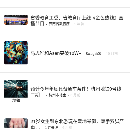
省委教育工委、省教育厅上线《金色热线》直
播节目
·
云南省教育厅
·
1 年前
马思唯和Asen突破10W+
·
Swag西蒙
·
10 月前
预计今年年底具备通车条件！杭州地铁9号线
二期 ...
·
杭州本地宝
·
6 月前
21岁女生到东北游玩在雪地晕倒，双手双脚严
重 ...
·
百姓关注
·
6 月前