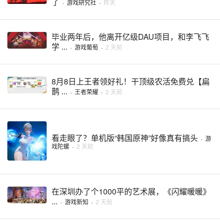
了
·
游戏研究社
·
昨天
毕业两年后，他离开亿级DAU项目，和李飞飞
学 ...
·
游戏葡萄
·
2 天前
8月8日上王者领好礼！干顶级农活免费兑【扁
鹊 ...
·
王者荣耀
·
2 天前
看走眼了？单机版“韩国原神”好像真有搞头
·
游
戏陀螺
·
2 天前
在深圳办了个1000平的艺术展，《闪耀暖暖》
...
·
游戏新知
·
2 天前